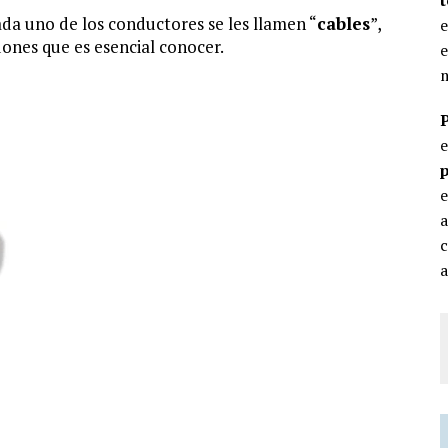
da uno de los conductores se les llamen “
cables
”,
e
dones que es esencial conocer.
e
m
p
e
c
a