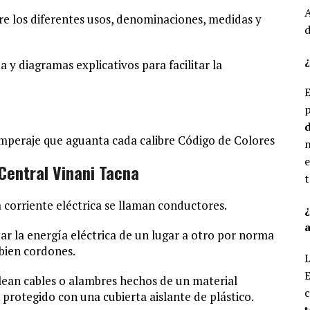
A
re los diferentes usos, denominaciones, medidas y
d
¿
 y diagramas explicativos para facilitar la
E
p
d
mperaje que aguanta cada calibre Código de Colores
n
e
Central Vinani Tacna
t
a corriente eléctrica se llaman conductores.
a
r la energía eléctrica de un lugar a otro por norma
bien cordones.
L
E
lean cables o alambres hechos de un material
c
protegido con una cubierta aislante de plástico.