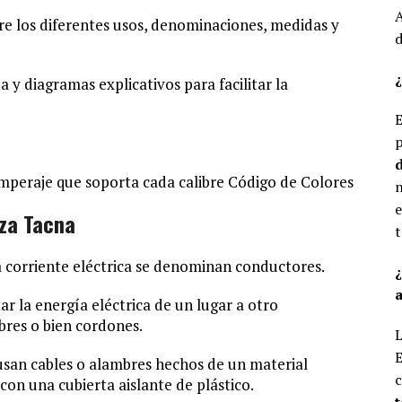
A
re los diferentes usos, denominaciones, medidas y
d
¿
 y diagramas explicativos para facilitar la
E
p
d
mperaje que soporta cada calibre Código de Colores
n
e
aza Tacna
t
a corriente eléctrica se denominan conductores.
a
 la energía eléctrica de un lugar a otro
res o bien cordones.
L
E
 usan cables o alambres hechos de un material
c
con una cubierta aislante de plástico.