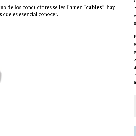
no de los conductores se les llamen “
cables
”, hay
e
s que es esencial conocer.
e
m
p
e
c
a