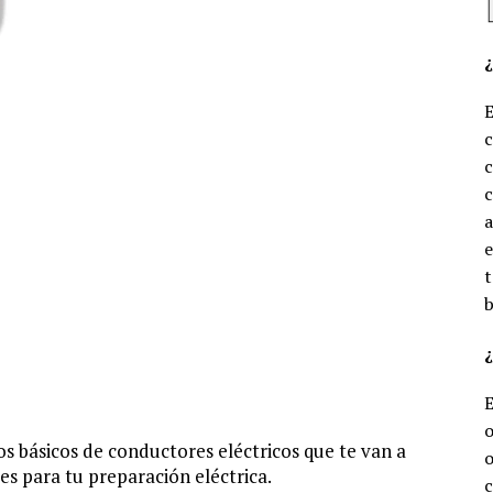
c
c
e
t
b
¿
o
s básicos de conductores eléctricos que te van a
o
es para tu preparación eléctrica.
c