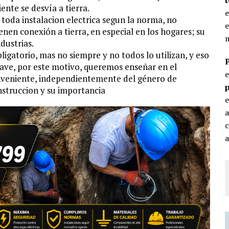
ente se desvía a tierra.
e
a toda instalacion electrica segun la norma, no
e
ienen conexión a tierra, en especial en los hogares; su
m
dustrias.
igatorio, mas no siempre y no todos lo utilizan, y eso
rave, por este motivo, queremos enseñar en el
conveniente, independientemente del género de
p
nstruccion y su importancia
e
c
a