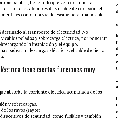
propia palabra, tiene todo que ver con la tierra.
A
que uno de los alambres de su cable de conexión, el
d
icamente es como una vía de escape para una posible
¿
tá destinado al transporte de electricidad. No
E
 y cables pelados y sobrecarga eléctrica, por poner un
p
brecargando la instalación y el equipo.
d
onas padezcan descargas eléctricas, el cable de tierra
n
lo.
e
eléctrica tiene ciertas funciones muy
t
a
que absorbe la corriente eléctrica acumulada de los
L
sión y sobrecargas.
E
 de los rayos (rayos).
c
dispositivos de seguridad, como fusibles y también