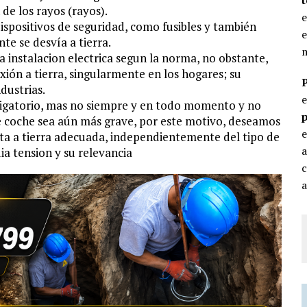
 de los rayos (rayos).
e
dispositivos de seguridad, como fusibles y también
e
te se desvía a tierra.
m
da instalacion electrica segun la norma, no obstante,
exión a tierra, singularmente en los hogares; su
dustrias.
bligatorio, mas no siempre y en todo momento y no
p
de coche sea aún más grave, por este motivo, deseamos
e
sta a tierra adecuada, independientemente del tipo de
ia tension y su relevancia
c
a