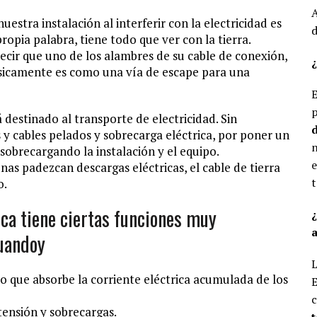
A
estra instalación al interferir con la electricidad es
d
propia palabra, tiene todo que ver con la tierra.
decir que uno de los alambres de su cable de conexión,
¿
básicamente es como una vía de escape para una
E
p
á destinado al transporte de electricidad. Sin
d
y cables pelados y sobrecarga eléctrica, por poner un
n
sobrecargando la instalación y el equipo.
e
onas padezcan descargas eléctricas, el cable de tierra
t
o.
ica tiene ciertas funciones muy
a
uandoy
L
to que absorbe la corriente eléctrica acumulada de los
E
c
tensión y sobrecargas.