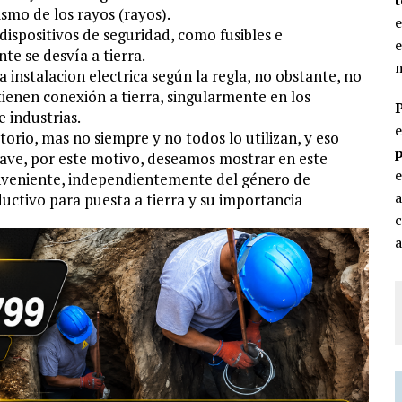
ismo de los rayos (rayos).
e
ispositivos de seguridad, como fusibles e
e
te se desvía a tierra.
m
da instalacion electrica según la regla, no obstante, no
 tienen conexión a tierra, singularmente en los
e industrias.
torio, mas no siempre y no todos lo utilizan, y eso
p
rave, por este motivo, deseamos mostrar en este
e
conveniente, independientemente del género de
uctivo para puesta a tierra y su importancia
c
a