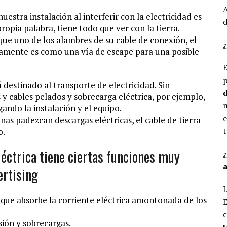
A
estra instalación al interferir con la electricidad es
d
propia palabra, tiene todo que ver con la tierra.
que uno de los alambres de su cable de conexión, el
¿
icamente es como una vía de escape para una posible
E
p
á destinado al transporte de electricidad. Sin
d
y cables pelados y sobrecarga eléctrica, por ejemplo,
n
ando la instalación y el equipo.
e
onas padezcan descargas eléctricas, el cable de tierra
t
o.
léctrica tiene ciertas funciones muy
a
rtising
L
 que absorbe la corriente eléctrica amontonada de los
E
c
sión y sobrecargas.