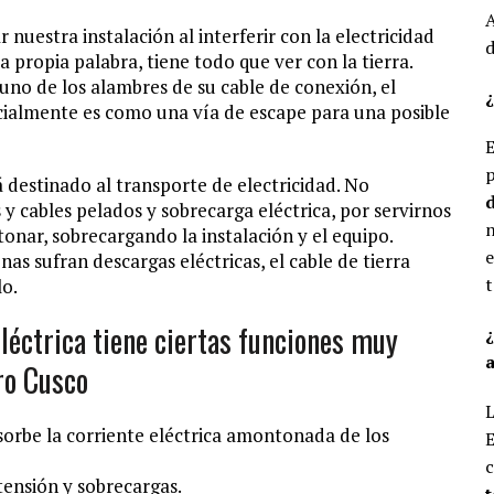
A
nuestra instalación al interferir con la electricidad
d
la propia palabra, tiene todo que ver con la tierra.
 uno de los alambres de su cable de conexión, el
¿
ncialmente es como una vía de escape para una posible
E
p
tá destinado al transporte de electricidad. No
d
y cables pelados y sobrecarga eléctrica, por servirnos
n
onar, sobrecargando la instalación y el equipo.
e
nas sufran descargas eléctricas, el cable de tierra
t
lo.
eléctrica tiene ciertas funciones muy
a
ro Cusco
L
bsorbe la corriente eléctrica amontonada de los
E
c
tensión y sobrecargas.