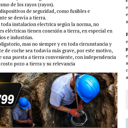
ismo de los rayos (rayos).
e
ispositivos de seguridad, como fusibles e
e
te se desvía a tierra.
m
a toda instalacion electrica según la norma, no
s eléctricas tienen conexión a tierra, en especial en
os e industrias.
ligatorio, mas no siempre y en toda circunstancia y
p
te de coche sea todavía más grave, por este motivo,
e
de una puesta a tierra conveniente, con independencia
costo pozo a tierra y su relevancia
c
a