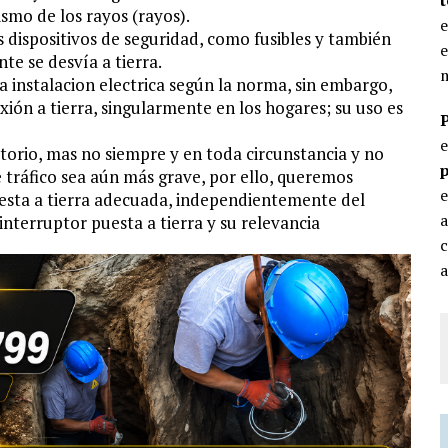
ismo de los rayos (rayos).
e
dispositivos de seguridad, como fusibles y también
e
te se desvía a tierra.
m
da instalacion electrica según la norma, sin embargo,
xión a tierra, singularmente en los hogares; su uso es
atorio, mas no siempre y en toda circunstancia y no
p
e tráfico sea aún más grave, por ello, queremos
e
uesta a tierra adecuada, independientemente del
nterruptor puesta a tierra y su relevancia
c
a