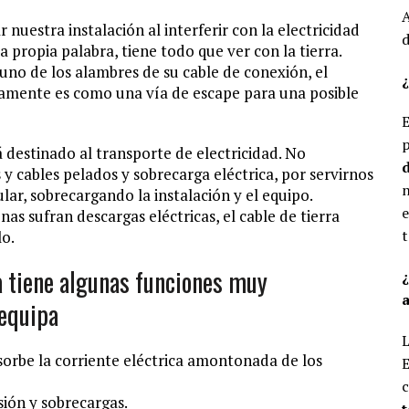
A
nuestra instalación al interferir con la electricidad
d
la propia palabra, tiene todo que ver con la tierra.
 uno de los alambres de su cable de conexión, el
¿
icamente es como una vía de escape para una posible
E
p
tá destinado al transporte de electricidad. No
d
y cables pelados y sobrecarga eléctrica, por servirnos
n
ar, sobrecargando la instalación y el equipo.
e
nas sufran descargas eléctricas, el cable de tierra
t
lo.
ca tiene algunas funciones muy
a
equipa
L
bsorbe la corriente eléctrica amontonada de los
E
c
sión y sobrecargas.