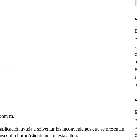
c
c
e
t
b
¿
0 ohm-m,
o
o
 aplicación ayuda a solventar los inconvenientes que se presentan
c
nseguir el propósito de una puesta a tierra.