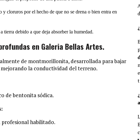
A
o y cloruros por el hecho de que no se drena o bien entra en
d
¿
a tierra debido a que deja absorber la humedad.
E
rofundas en Galeria Bellas Artes.
p
d
ialmente de montmorillonita, desarrollada para bajar
n
o mejorando la conductividad del terreno.
e
t
o de bentonita sódica.
a
s:
L
 profesional habilitado.
E
c