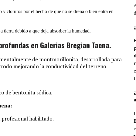
A
o y cloruros por el hecho de que no se drena o bien entra en
d
¿
a tierra debido a que deja absorber la humedad.
E
rofundas en Galerias Bregian Tacna.
p
d
damentalmente de montmorillonita, desarrollada para
n
ectrodo mejorando la conductividad del terreno.
e
t
o de bentonita sódica.
a
acna:
L
 profesional habilitado.
E
c