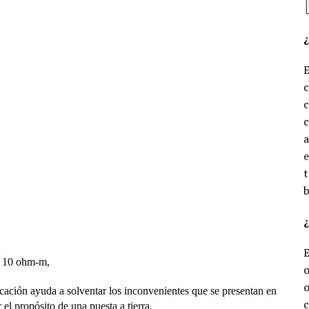
c
c
e
t
b
¿
 a 10 ohm-m,
o
o
licación ayuda a solventar los inconvenientes que se presentan en
c
r el propósito de una puesta a tierra.