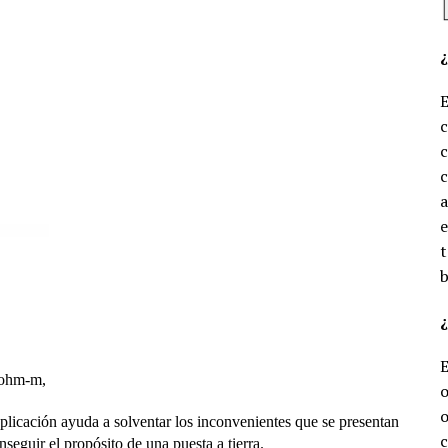
c
c
e
t
b
¿
0 ohm-m,
o
o
 aplicación ayuda a solventar los inconvenientes que se presentan
c
nseguir el propósito de una puesta a tierra.