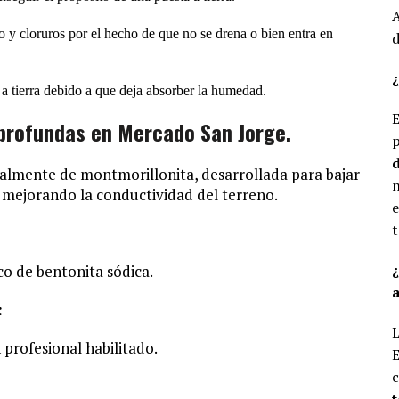
A
o y cloruros por el hecho de que no se drena o bien entra en
d
¿
a tierra debido a que deja absorber la humedad.
E
profundas en Mercado San Jorge.
p
d
ialmente de montmorillonita, desarrollada para bajar
n
o mejorando la conductividad del terreno.
e
t
o de bentonita sódica.
a
:
L
 profesional habilitado.
E
c