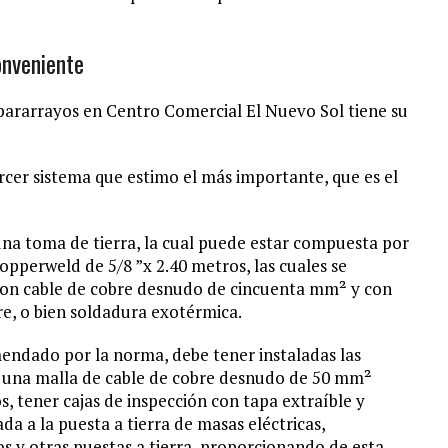
onveniente
ararrayos en Centro Comercial El Nuevo Sol tiene su
ercer sistema que estimo el más importante, que es el
una toma de tierra, la cual puede estar compuesta por
 Copperweld de 5/8 ”x 2.40 metros, las cuales se
 con cable de cobre desnudo de cincuenta mm² y con
re, o bien soldadura exotérmica.
endado por la norma, debe tener instaladas las
n una malla de cable de cobre desnudo de 50 mm²
, tener cajas de inspección con tapa extraíble y
da a la puesta a tierra de masas eléctricas,
pos y otras puestas a tierra, proporcionando de esta