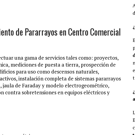
A
d
¿
iento de Pararrayos en Centro Comercial
E
p
d
ectuar una gama de servicios tales como: proyectos,
n
nica, mediciones de puesta a tierra, prospección de
e
ificios para uso como descensos naturales,
t
activos, instalación completa de sistemas pararrayos
n, jaula de Faraday y modelo electrogeométrico,
ón contra sobretensiones en equipos eléctricos y
a
L
E
c