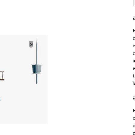
c
c
e
t
b
¿
o
o
c