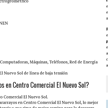
lectrogeométrico
e
e
m
 CNEN
p
e
c
, Computadoras, Máquinas, Teléfonos, Red de Energía
a
l Nuevo Sol de línea de baja tensión
yos en Centro Comercial El Nuevo Sol?
o Comercial El Nuevo Sol.
ararrayos en Centro Comercial El Nuevo Sol, lo mejor
stencia y que sirva de mejor camino para la descarga