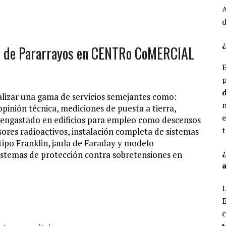
A
d
¿
ion de Pararrayos en CENTRo CoMERCIAL
E
p
d
alizar una gama de servicios semejantes como:
n
pinión técnica, mediciones de puesta a tierra,
e
 engastado en edificios para empleo como descensos
t
sores radioactivos, instalación completa de sistemas
o Franklin, jaula de Faraday y modelo
sistemas de protección contra sobretensiones en
a
L
E
c