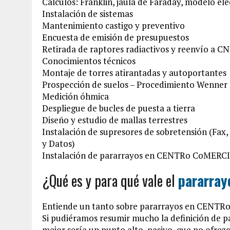
Cálculos: Franklin, jaula de Faraday, modelo e
Instalación de sistemas
Mantenimiento castigo y preventivo
Encuesta de emisión de presupuestos
Retirada de raptores radiactivos y reenvío a C
Conocimientos técnicos
Montaje de torres atirantadas y autoportantes
Prospección de suelos – Procedimiento Wenner
Medición óhmica
Despliegue de bucles de puesta a tierra
Diseño y estudio de mallas terrestres
Instalación de supresores de sobretensión (Fax
y Datos)
Instalación de pararrayos en CENTRo CoMERCIA
¿Qué es y para qué vale el
pararray
Entiende un tanto sobre pararrayos en CENT
Si pudiéramos resumir mucho la definición de
mejor sería un punto alto, pasivo, que no ofrezc