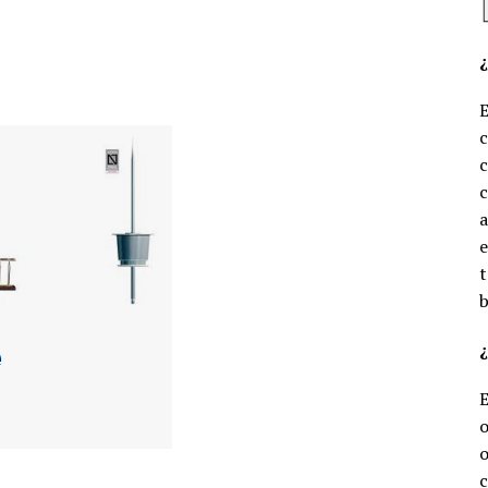
c
c
e
t
b
¿
o
o
c