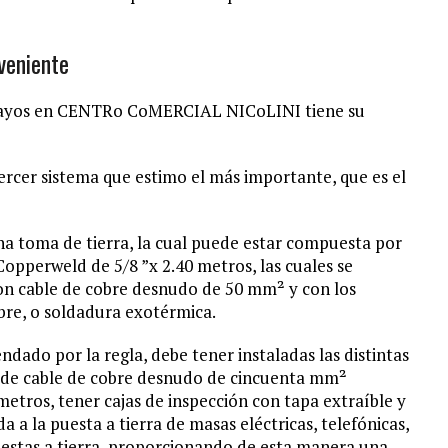
veniente
rrayos en CENTRo CoMERCIAL NICoLINI tiene su
tercer sistema que estimo el más importante, que es el
una toma de tierra, la cual puede estar compuesta por
 Copperweld de 5/8 ”x 2.40 metros, las cuales se
con cable de cobre desnudo de 50 mm² y con los
bre, o soldadura exotérmica.
dado por la regla, debe tener instaladas las distintas
a de cable de cobre desnudo de cincuenta mm²
etros, tener cajas de inspección con tapa extraíble y
 a la puesta a tierra de masas eléctricas, telefónicas,
puestas a tierra, proporcionando de esta manera una