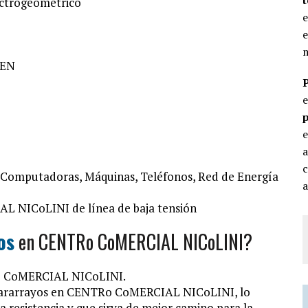
lectrogeométrico
e
e
m
NEN
p
e
c
, Computadoras, Máquinas, Teléfonos, Red de Energía
a
L NICoLINI de línea de baja tensión
os
en CENTRo CoMERCIAL NICoLINI?
Ro CoMERCIAL NICoLINI.
 pararrayos en CENTRo CoMERCIAL NICoLINI, lo
a resistencia y que sirva de mejor camino para la