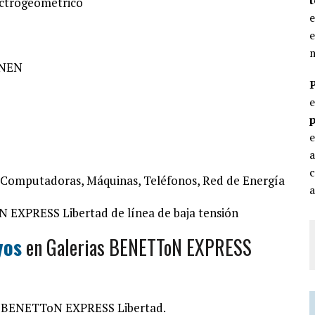
lectrogeométrico
e
e
m
 CNEN
p
e
c
, Computadoras, Máquinas, Teléfonos, Red de Energía
a
N EXPRESS Libertad de línea de baja tensión
yos
en Galerias BENETToN EXPRESS
as BENETToN EXPRESS Libertad.