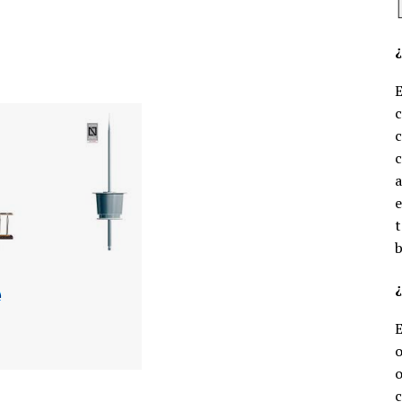
c
c
e
t
b
¿
o
o
c