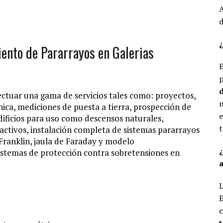
A
d
¿
iento de Pararrayos en Galerias
E
p
d
ectuar una gama de servicios tales como: proyectos,
n
nica, mediciones de puesta a tierra, prospección de
e
ificios para uso como descensos naturales,
t
activos, instalación completa de sistemas pararrayos
ranklin, jaula de Faraday y modelo
sistemas de protección contra sobretensiones en
a
L
E
c