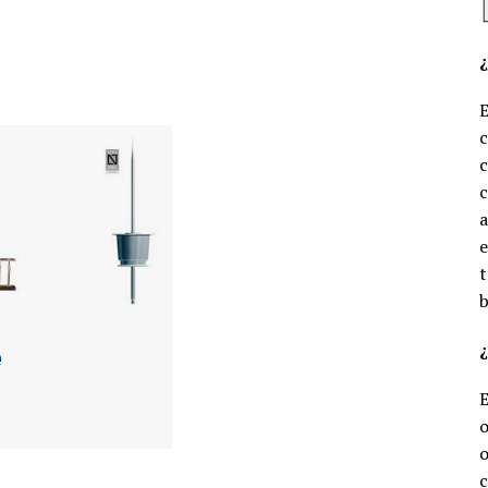
c
c
e
t
b
¿
o
o
c