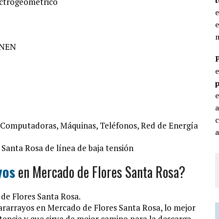
lectrogeométrico
e
e
m
 CNEN
p
e
c
, Computadoras, Máquinas, Teléfonos, Red de Energía
a
 Santa Rosa de línea de baja tensión
yos
en Mercado de Flores Santa Rosa?
de Flores Santa Rosa.
ararrayos en Mercado de Flores Santa Rosa, lo mejor
stencia y que sirva de mejor camino para la descarga