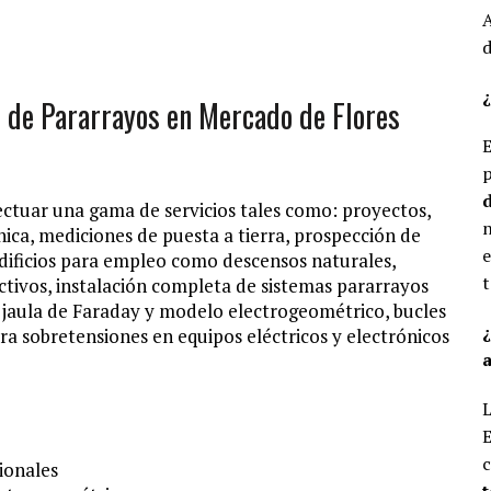
A
d
¿
n de Pararrayos en Mercado de Flores
E
p
d
ectuar una gama de servicios tales como: proyectos,
n
nica, mediciones de puesta a tierra, prospección de
e
dificios para empleo como descensos naturales,
t
ctivos, instalación completa de sistemas pararrayos
, jaula de Faraday y modelo electrogeométrico, bucles
ra sobretensiones en equipos eléctricos y electrónicos
a
L
E
c
ionales