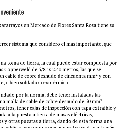
onveniente
ararrayos en Mercado de Flores Santa Rosa tiene su
tercer sistema que considero el más importante, que
una toma de tierra, la cual puede estar compuesta por
las Copperweld de 5/8 ”x 2.40 metros, las que se
con cable de cobre desnudo de cincuenta mm² y con
re, o bien soldadura exotérmica.
endado por la norma, debe tener instaladas las
 una malla de cable de cobre desnudo de 50 mm²
etros, tener cajas de inspección con tapa extraíble y
da a la puesta a tierra de masas eléctricas,
pos y otras puestas a tierra, dando de esta forma una
del edificio, que por norma general se realiza a través