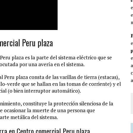
e
e
m
mercial Peru plaza
p
Peru plaza es la parte del sistema eléctrico que se
e
ocutada por una avería en el sistema.
c
 Peru plaza consta de las varillas de tierra (estacas),
a
lo-verde que se hallan en las tomas de corriente) y el
ial (o bien interruptor automático).
imiento, constituye la protección silenciosa de la
ede ocasionar la muerte de una persona que
rte metálica del sistema.
rra en Centro comercial Peru plaza