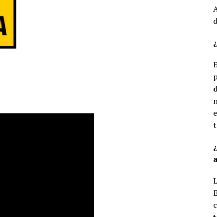
A
d
¿
E
p
d
n
e
t
a
L
E
c