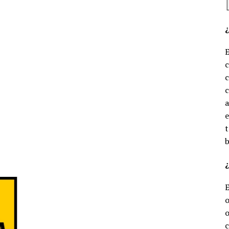
c
c
e
t
b
¿
o
o
c