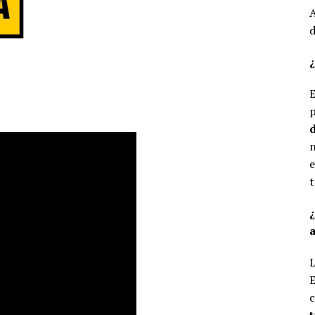
A
d
¿
E
p
d
n
e
t
a
L
E
c