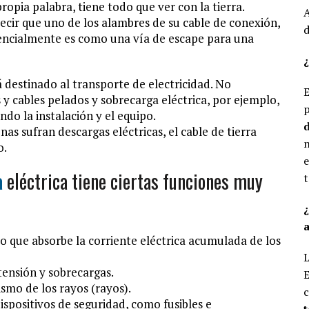
propia palabra, tiene todo que ver con la tierra.
A
decir que uno de los alambres de su cable de conexión,
d
esencialmente es como una vía de escape para una
¿
tá destinado al transporte de electricidad. No
E
 y cables pelados y sobrecarga eléctrica, por ejemplo,
p
do la instalación y el equipo.
d
nas sufran descargas eléctricas, el cable de tierra
n
o.
e
a
eléctrica tiene ciertas funciones muy
t
a
to que absorbe la corriente eléctrica acumulada de los
L
tensión y sobrecargas.
E
ismo de los rayos (rayos).
c
ispositivos de seguridad, como fusibles e