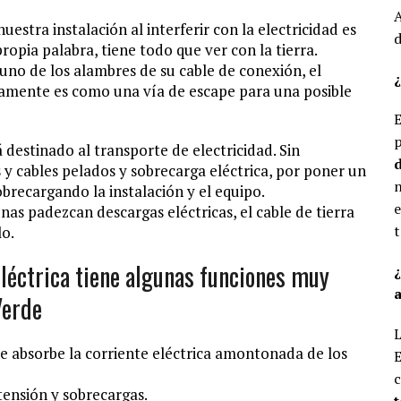
A
estra instalación al interferir con la electricidad es
d
propia palabra, tiene todo que ver con la tierra.
 uno de los alambres de su cable de conexión, el
¿
icamente es como una vía de escape para una posible
E
p
á destinado al transporte de electricidad. Sin
d
y cables pelados y sobrecarga eléctrica, por poner un
n
brecargando la instalación y el equipo.
e
onas padezcan descargas eléctricas, el cable de tierra
t
lo.
 eléctrica tiene algunas funciones muy
a
Verde
L
ue absorbe la corriente eléctrica amontonada de los
E
c
tensión y sobrecargas.