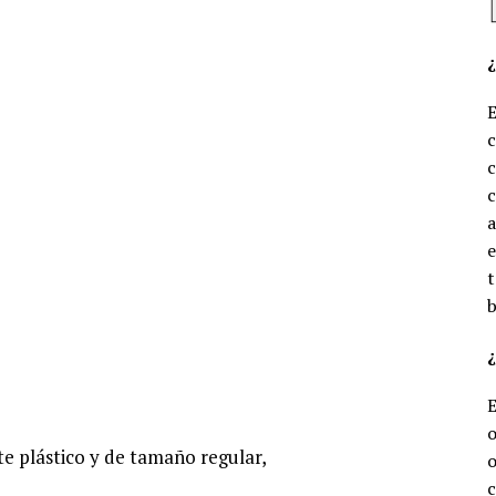
c
c
e
t
b
¿
o
nte plástico y de tamaño regular,
o
c