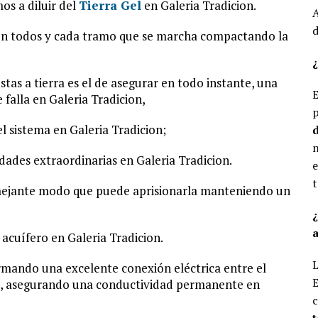
os a diluir del
Tierra Gel
en Galeria Tradicion.
A
d
ua en todos y cada tramo que se marcha compactando la
¿
tas a tierra es el de asegurar en todo instante, una
E
e falla en Galeria Tradicion,
p
l sistema en Galeria Tradicion;
d
n
ades extraordinarias en Galeria Tradicion.
e
t
emejante modo que puede aprisionarla manteniendo un
a
 acuífero en Galeria Tradicion.
L
formando una excelente conexión eléctrica entre el
E
do, asegurando una conductividad permanente en
c