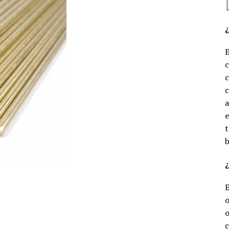
c
c
e
t
b
¿
o
o
c