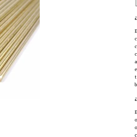
c
c
e
t
b
¿
o
o
c