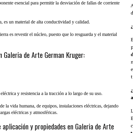
onente esencial para permitir la desviación de fallas de corriente
A
d
a, es un material de alta conductividad y calidad.
¿
erra es revestir el núcleo, puesto que lo resguarda y el material
E
p
en Galeria de Arte German Kruger:
d
n
e
t
léctrica y resistencia a la tracción a lo largo de su uso.
a
de la vida humana, de equipos, instalaciones eléctricas, dejando
L
argas eléctricas y atmosféricas.
E
 aplicación y propiedades en Galeria de Arte
c