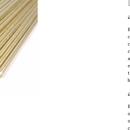
c
c
e
t
b
¿
o
o
c