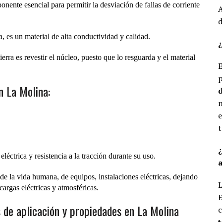
onente esencial para permitir la desviación de fallas de corriente
A
d
a, es un material de alta conductividad y calidad.
¿
erra es revestir el núcleo, puesto que lo resguarda y el material
E
p
n La Molina:
d
n
e
t
léctrica y resistencia a la tracción durante su uso.
a
de la vida humana, de equipos, instalaciones eléctricas, dejando
L
cargas eléctricas y atmosféricas.
E
 de aplicación y propiedades en La Molina
c