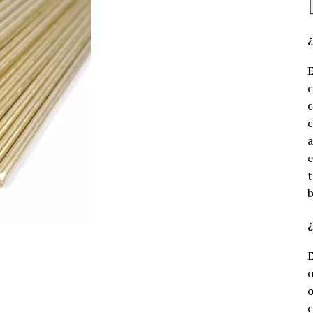
c
c
e
t
b
¿
o
o
c